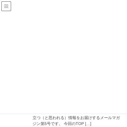
インフォメーション
HOME
インフォメーション
トピックス
トピックス
2020年2月1日
メールマガジン
メールマガジン バックナンバー
☆★☆ おうちmarket 不動産通信 vol.5
☆★☆ いつもお世話になっております。 おうちマ
ーケットの篠原でございます。 住まい探しに役に
立つ（と思われる）情報をお届けするメールマガ
ジン第5号です。 今回のTOP […]